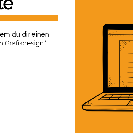
te
dem du dir einen
 Grafikdesign.“